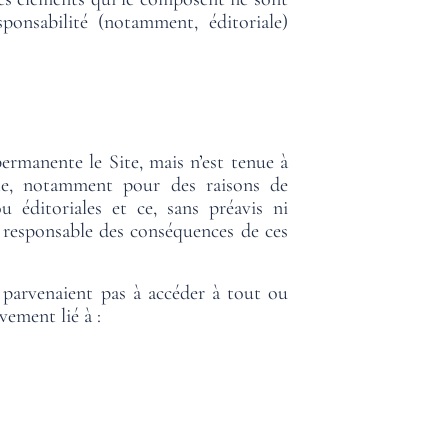
ponsabilité (notamment, éditoriale)
ermanente le Site, mais n’est tenue à
ite, notamment pour des raisons de
éditoriales et ce, sans préavis ni
 responsable des conséquences de ces
 parvenaient pas à accéder à tout ou
ement lié à :