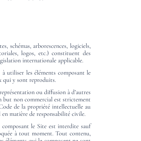
, schémas, arborescences, logiciels,
oriales, logos, etc.) constituent des
gislation internationale applicable.
) à utiliser les éléments composant le
x qui y sont reproduits.
eprésentation ou diffusion à d’autres
s un but non commercial est strictement
Code de la propriété intellectuelle au
en matière de responsabilité civile.
composant le Site est interdite sauf
évoquée à tout moment. Tout contenu,
 des éléments qui le composent ne sont