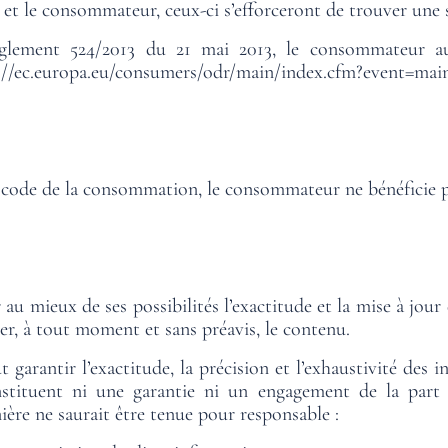
el et le consommateur, ceux-ci s’efforceront de trouver une
glement 524/2013 du 21 mai 2013, le consommateur au
://ec.europa.eu/consumers/odr/main/index.cfm?event=m
u code de la consommation, le consommateur ne bénéficie pa
au mieux de ses possibilités l’exactitude et la mise à jour 
ier, à tout moment et sans préavis, le contenu.
garantir l’exactitude, la précision et l’exhaustivité des i
onstituent ni une garantie ni un engagement de la par
nière ne saurait être tenue pour responsable :