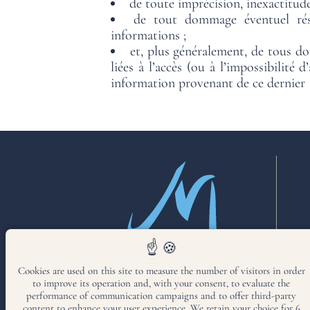
de toute imprécision, inexactitud
de tout dommage éventuel résu
informations ;
et, plus généralement, de tous dom
liées à l’accès (ou à l’impossibilité
information provenant de ce dernier
Cookies are used on this site to measure the number of visitors in order
to improve its operation and, with your consent, to evaluate the
performance of communication campaigns and to offer third-party
content to enhance your user experience. We retain your choice for 6