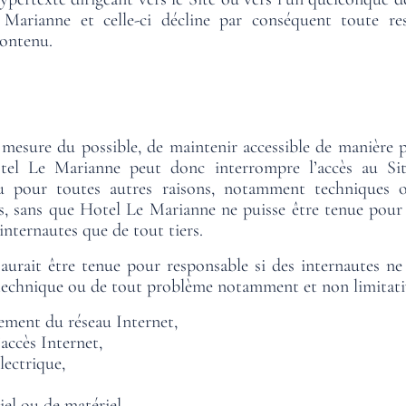
arianne et celle-ci décline par conséquent toute res
contenu.
 mesure du possible, de maintenir accessible de manière p
otel Le Marianne peut donc interrompre l’accès au S
 pour toutes autres raisons, notamment techniques ou 
es, sans que Hotel Le Marianne ne puisse être tenue pour
 internautes que de tout tiers.
aurait être tenue pour responsable si des internautes ne
t technique ou de tout problème notamment et non limitativ
ement du réseau Internet,
’accès Internet,
lectrique,
el ou de matériel,