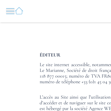
Cookies management panel
CLOSE
BOOK
ÉDITEUR
Le site internet accessible, notammen
Le Marianne, Société de droit frança
118 877 00015; numéro de TVA FR80 53
numéro de téléphone +33 (0)1 45 04 
L’accès au Site ainsi que l’utilisati
d’accéder et de naviguer sur le site c
est hébergé par la société Agence WE