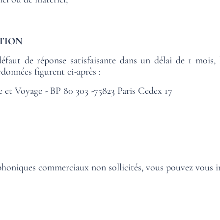
HOME
TION
défaut de réponse satisfaisante dans un délai de 1 mois, 
données figurent ci-après :
DISCOVER
DISCOVER
DISCOVER
DISCOVER
DISCOVER
DISCOVER
DISCOVER
DISCOVER
e et Voyage - BP 80 303 -75823 Paris Cedex 17
phoniques commerciaux non sollicités, vous pouvez vous ins