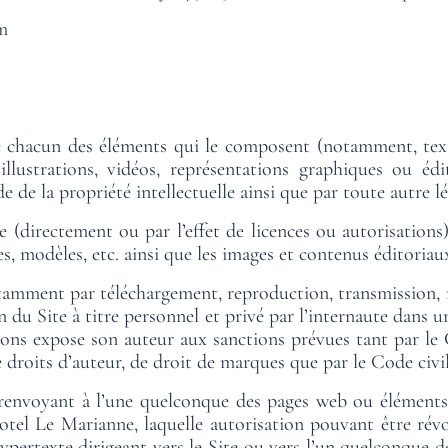
m
 chacun des éléments qui le composent (notamment, textes
llustrations, vidéos, représentations graphiques ou édit
e de la propriété intellectuelle ainsi que par toute autre lé
 (directement ou par l’effet de licences ou autorisations
s, modèles, etc. ainsi que les images et contenus éditoriau
otamment par téléchargement, reproduction, transmission, r
ion du Site à titre personnel et privé par l’internaute dan
tions expose son auteur aux sanctions prévues tant par le 
droits d’auteur, de droit de marques que par le Code civil 
 renvoyant à l’une quelconque des pages web ou éléments 
 Hotel Le Marianne, laquelle autorisation pouvant être r
hypertexte dirigeant vers le Site ou vers l’un quelconque