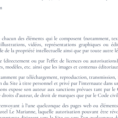
m
 chacun des éléments qui le composent (notamment, textes
llustrations, vidéos, représentations graphiques ou édit
e de la propriété intellectuelle ainsi que par toute autre lé
 (directement ou par l’effet de licences ou autorisations
s, modèles, etc. ainsi que les images et contenus éditoriau
otamment par téléchargement, reproduction, transmission, r
ion du Site à titre personnel et privé par l’internaute dan
tions expose son auteur aux sanctions prévues tant par le 
droits d’auteur, de droit de marques que par le Code civil 
 renvoyant à l’une quelconque des pages web ou éléments 
 Hotel Le Marianne, laquelle autorisation pouvant être r
hypertexte dirigeant vers le Site ou vers l’un quelconque