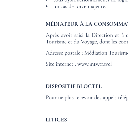
HABITACIONES
un cas de force majeure.
SERVICIOS
MÉDIATEUR À LA CONSOMMA
OFERTAS
Après avoir saisi la Direction et à 
UBICACIÓN
Tourisme et du Voyage, dont les coor
GALERÍA DE FOTOS
Adresse postale : Médiation Tourism
FAQ
Site internet :
www.mtv.travel
NOTICIAS
DISPOSITIF BLOCTEL
Pour ne plus recevoir des appels télé
LITIGES