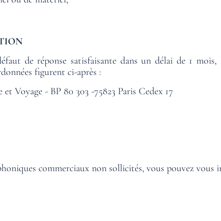
BIENVENI
TION
défaut de réponse satisfaisante dans un délai de 1 mois, 
DESCUBRIR
DESCUBRIR
DESCUBRIR
DESCUBRIR
DESCUBRIR
DESCUBRIR
DESCUBRIR
DESCUBRIR
données figurent ci-après :
e et Voyage - BP 80 303 -75823 Paris Cedex 17
phoniques commerciaux non sollicités, vous pouvez vous ins