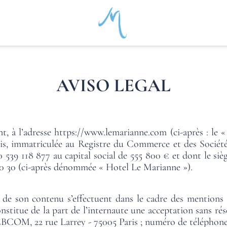
AVISO LEGAL
t, à l’adresse
https://www.lemarianne.com
(ci-après : le «
is, immatriculée au Registre du Commerce et des Sociétés
9 118 877 au capital social de 555 800 € et dont le siège 
30 30 (ci-après dénommée « Hotel Le Marianne »).
on de son contenu s’effectuent dans le cadre des mentions d’
onstitue de la part de l’internaute une acceptation sans rés
BCOM, 22 rue Larrey - 75005 Paris ; numéro de téléphone :