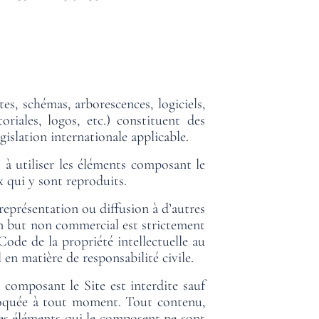
, schémas, arborescences, logiciels,
oriales, logos, etc.) constituent des
gislation internationale applicable.
) à utiliser les éléments composant le
x qui y sont reproduits.
eprésentation ou diffusion à d’autres
s un but non commercial est strictement
Code de la propriété intellectuelle au
en matière de responsabilité civile.
composant le Site est interdite sauf
évoquée à tout moment. Tout contenu,
 des éléments qui le composent ne sont