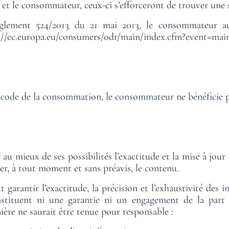
el et le consommateur, ceux-ci s’efforceront de trouver une
glement 524/2013 du 21 mai 2013, le consommateur au
://ec.europa.eu/consumers/odr/main/index.cfm?event=m
u code de la consommation, le consommateur ne bénéficie pa
au mieux de ses possibilités l’exactitude et la mise à jour 
ier, à tout moment et sans préavis, le contenu.
garantir l’exactitude, la précision et l’exhaustivité des i
onstituent ni une garantie ni un engagement de la par
nière ne saurait être tenue pour responsable :