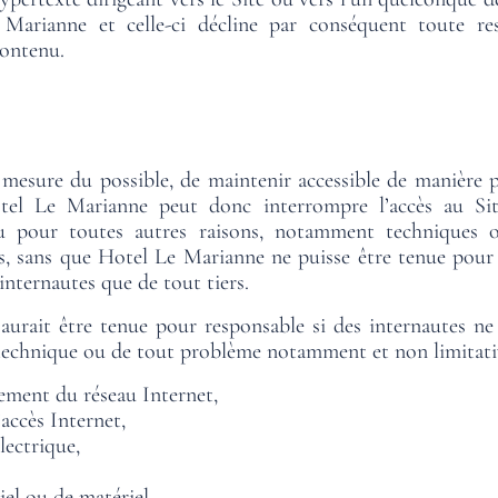
arianne et celle-ci décline par conséquent toute res
contenu.
 mesure du possible, de maintenir accessible de manière p
otel Le Marianne peut donc interrompre l’accès au S
 pour toutes autres raisons, notamment techniques ou 
es, sans que Hotel Le Marianne ne puisse être tenue pour
 internautes que de tout tiers.
aurait être tenue pour responsable si des internautes ne
t technique ou de tout problème notamment et non limitativ
ement du réseau Internet,
’accès Internet,
lectrique,
el ou de matériel,