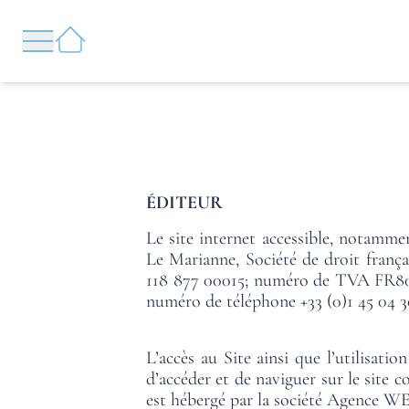
Panel de gestión de cookies
CERRAR
RESERVAR
ÉDITEUR
Le site internet accessible, notammen
Le Marianne, Société de droit frança
118 877 00015; numéro de TVA FR80 53
numéro de téléphone +33 (0)1 45 04 
L’accès au Site ainsi que l’utilisati
d’accéder et de naviguer sur le site c
est hébergé par la société Agence WE