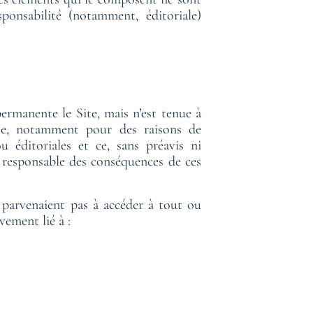
ponsabilité (notamment, éditoriale)
ermanente le Site, mais n’est tenue à
ite, notamment pour des raisons de
éditoriales et ce, sans préavis ni
 responsable des conséquences de ces
 parvenaient pas à accéder à tout ou
ement lié à :