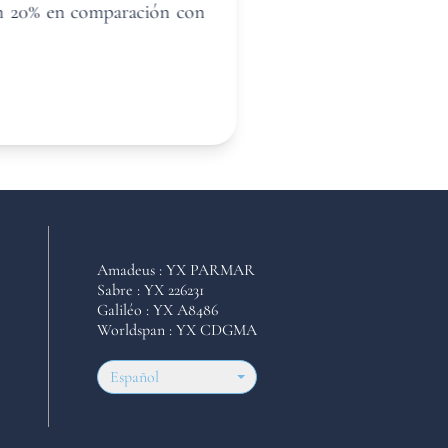
 un 20% en comparación con
Amadeus : YX PARMAR
Sabre : YX 226231
Galiléo : YX A8486
Worldspan : YX CDGMA
Español