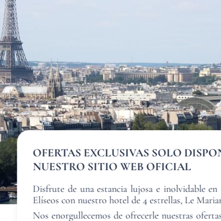
BIENVENI
OFERTAS EXCLUSIVAS SOLO DISPO
NUESTRO SITIO WEB OFICIAL
DESCUBRIR
DESCUBRIR
DESCUBRIR
DESCUBRIR
DESCUBRIR
DESCUBRIR
DESCUBRIR
DESCUBRIR
Disfrute de una estancia lujosa e inolvidable e
Elíseos con nuestro hotel de 4 estrellas, Le Maria
Nos enorgullecemos de ofrecerle nuestras ofertas