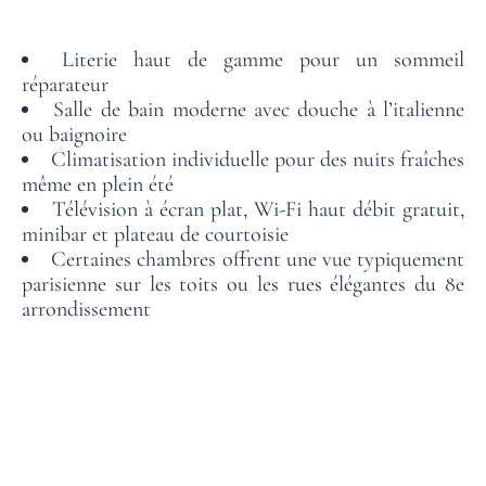
SITUATION
Literie haut de gamme pour un sommeil
GALERIE PHOTOS
réparateur
Salle de bain moderne avec douche à l’italienne
FAQ
ou baignoire
Climatisation individuelle pour des nuits fraîches
ACTUALITÉS
même en plein été
Télévision à écran plat, Wi-Fi haut débit gratuit,
minibar et plateau de courtoisie
Certaines chambres offrent une vue typiquement
parisienne sur les toits ou les rues élégantes du 8e
arrondissement