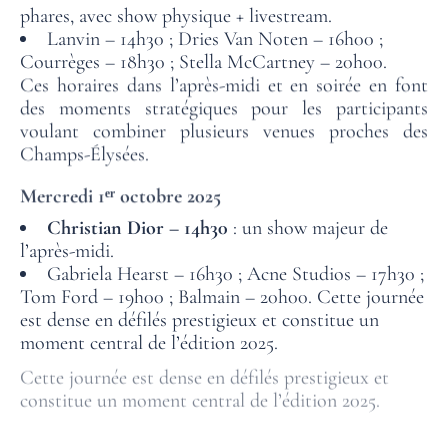
phares, avec show physique + livestream.
CHAMBRES
Lanvin – 14h30 ; Dries Van Noten – 16h00 ;
Courrèges – 18h30 ; Stella McCartney – 20h00.
SERVICES
Ces horaires dans l’après-midi et en soirée en font
des moments stratégiques pour les participants
OFFRES
voulant combiner plusieurs venues proches des
SITUATION
Champs-Élysées.
Mercredi 1ᵉʳ octobre 2025
GALERIE PHOTOS
Christian Dior – 14h30
: un show majeur de
FAQ
l’après-midi.
Gabriela Hearst – 16h30 ; Acne Studios – 17h30 ;
ACTUALITÉS
Tom Ford – 19h00 ; Balmain – 20h00. Cette journée
est dense en défilés prestigieux et constitue un
moment central de l’édition 2025.
Cette journée est dense en défilés prestigieux et
constitue un moment central de l’édition 2025.