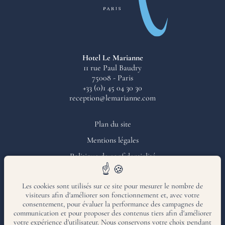
Hotel Le Marianne
11 rue Paul Baudry
75008 - Paris
+33 (0)1 45 04 30 30
reception@lemarianne.com
Plan du site
Mentions légales
Politique de confidentialité
Gérer les cookies
Les cookies sont utilisés sur ce site pour mesurer le nombre de
visiteurs afin d'améliorer son fonctionnement et, avec votre
Amadeus : YX PARMAR
consentement, pour évaluer la performance des campagnes de
Sabre : YX 226231
communication et pour proposer des contenus tiers afin d'améliorer
Galiléo : YX A8486
votre expérience d'utilisateur. Nous conservons votre choix pendant