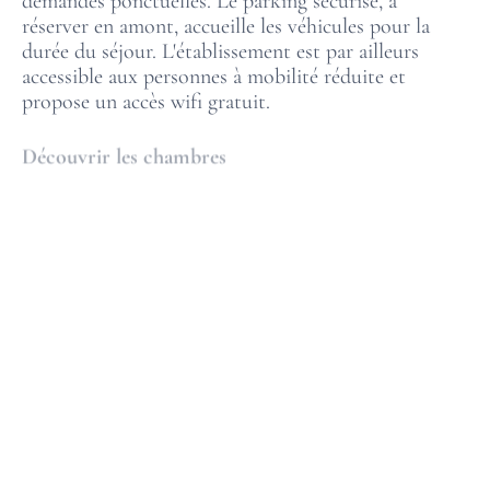
réserver en amont, accueille les véhicules pour la
durée du séjour. L'établissement est par ailleurs
accessible aux personnes à mobilité réduite et
propose un accès wifi gratuit.
Découvrir les chambres
Accès au Parc des
Expositions de Paris-Nord
Villepinte
Le trajet entre l'hôtel et Villepinte repose sur
plusieurs options. La plus directe en transports
consiste à rejoindre le
RER B
et à descendre à la
station Parc des Expositions, située aux portes des
halls. Depuis le 8e arrondissement, les