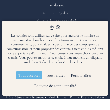
Plan du site
Mentions légales
Politique de confidentialité
Gérer les cookies
Les cookies sont utilisés sur ce site pour mesurer le nombre de
visiteurs afin d'améliorer son fonctionnement et, avec votre
Amadeus : YX PARMAR
consentement, pour évaluer la performance des campagnes de
Sabre : YX 226231
communication et pour proposer des contenus tiers afin d'améliorer
Galiléo : YX A8486
votre expérience d'utilisateur. Nous conservons votre choix pendant
Worldspan : YX CDGMA
6 mois. Vous pouvez modifier ce choix à tout moment en cliquant
sur le lien "Gérer les cookies" en bas du site.
Français
Tout accepter
Tout refuser
Personnaliser
Politique de confidentialité
Hôtel accessible aux personnes à mobilité réduite
Hôtel 8ème arrondissement
•
Hôtel Hammam Paris
•
Hôtel avec balcon
Paris
•
Hôtel proche parc Monceau