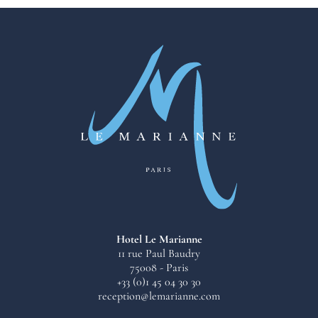
emplacement permet de combiner accès au salon
room service de 12h à 23h30, une salle de sport,
et séjour dans un quartier emblématique de la
un hammam privatisable sur réservation, un
capitale.
parking sécurisé et une conciergerie disponible
24h/24, permettant aux visiteurs d'Eurosatory
2026 de bénéficier d'un séjour complet.
Hotel Le Marianne
11 rue Paul Baudry
75008 - Paris
+33 (0)1 45 04 30 30
reception@lemarianne.com