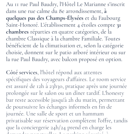
Au 11 rue Paul Baudry, l'Hôtel Le Marianne s'inscrit
dans une rue calme du 8e arrondissement,
à
quelques pas des Champs-Élysées
et du Faubourg
Saint-Honoré. L'établissement 4 étoiles compte
31
ACCUEIL
chambres
réparties en quatre catégories, de la
chambre Classique à la chambre Familiale. Toutes
CHAMBRES
bénéficient de la climatisation et, selon la catégorie
choisie, donnent sur le patio arboré intérieur ou sur
SERVICES
la rue Paul Baudry, avec balcon proposé en option.
OFFRES
Côté services
, l'hôtel répond aux attentes
spécifiques des voyageurs d'affaires. Le room service
SITUATION
est assuré de 12h à 23h30, pratique après une journée
prolongée sur le salon ou un dîner tardif. L'honesty
GALERIE PHOTOS
bar reste accessible jusqu'à 2h du matin, permettant
FAQ
de poursuivre les échanges informels en fin de
journée. Une salle de sport et un hammam
ACTUALITÉS
privatisable sur réservation complètent l'offre, tandis
que la conciergerie 24h/24 prend en charge les
demandes ponctuelles. Le parking sécurisé, à