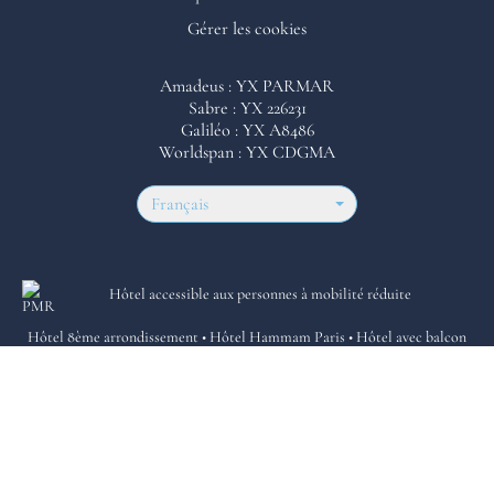
Gérer les cookies
Amadeus : YX PARMAR
Sabre : YX 226231
Galiléo : YX A8486
Worldspan : YX CDGMA
Français
Hôtel accessible aux personnes à mobilité réduite
Hôtel 8ème arrondissement
•
Hôtel Hammam Paris
•
Hôtel avec balcon
Paris
•
Hôtel proche parc Monceau
Site officiel – Tous droits réservés.
Hôtel Le Marianne © 2026